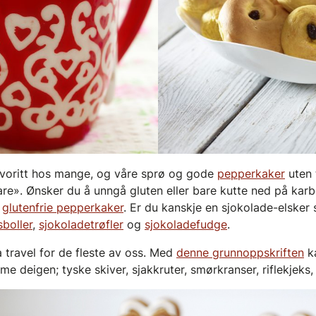
avoritt hos mange, og våre sprø og gode
pepperkaker
uten 
re». Ønsker du å unngå gluten eller bare kutte ned på karb
å
glutenfrie pepperkaker
. Er du kanskje en sjokolade-elsker
sboller
,
sjokoladetrøfler
og
sjokoladefudge
.
ra travel for de fleste av oss. Med
denne grunnoppskriften
ka
e deigen; tyske skiver, sjakkruter, smørkranser, riflekjeks, 