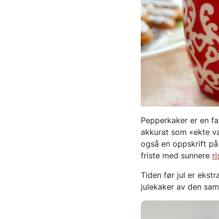
Pepperkaker er en f
akkurat som «ekte va
også en oppskrift p
friste med sunnere
ri
Tiden før jul er ekst
julekaker av den samm