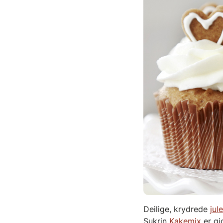
Deilige, krydrede
jul
Sukrin
Kakemix
er gj