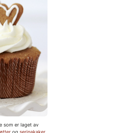
se som er laget av
øtter
og
serinakaker
.