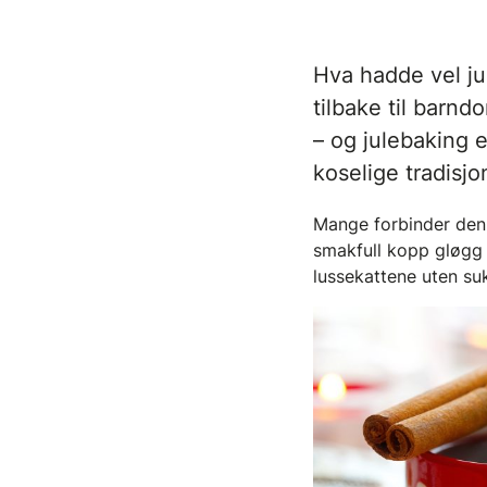
Hva hadde vel ju
tilbake til bar
– og julebaking e
koselige tradisjo
Mange forbinder den
smakfull kopp gløgg 
lussekattene uten su