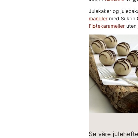
Julekaker og julebak
mandler
med Sukrin G
Fløtekarameller
uten 
Se våre juleheft