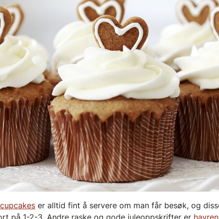
ecupcakes
er alltid fint å servere om man får besøk, og dis
ort på 1-2-3. Andre raske og gode juleoppskrifter er
havren