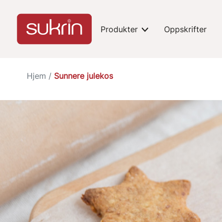
Produkter
Oppskrifter
expand-toggle
Hjem
/
Sunnere julekos