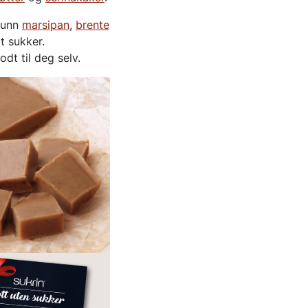
 sunn
marsipan
,
brente
t sukker.
dt til deg selv.