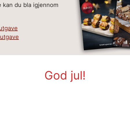
se kan du bla igjennom
 utgave
 utgave
God jul!