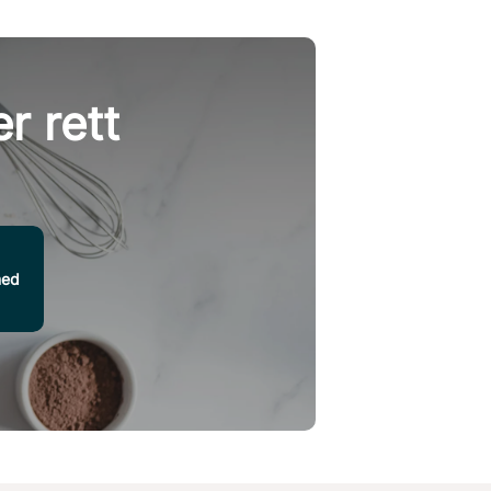
r rett