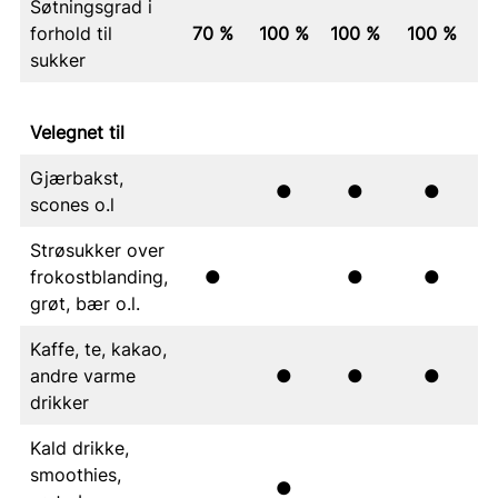
Søtningsgrad i
forhold til
70 %
100 %
100 %
100 %
sukker
Velegnet til
Gjærbakst,
●
●
●
scones o.l
Strøsukker over
frokostblanding,
●
●
●
grøt, bær o.l.
Kaffe, te, kakao,
andre varme
●
●
●
drikker
Kald drikke,
smoothies,
●