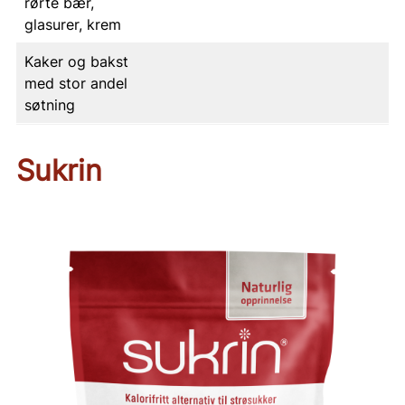
rørte bær,
glasurer, krem
Kaker og bakst
med stor andel
søtning
Sukrin