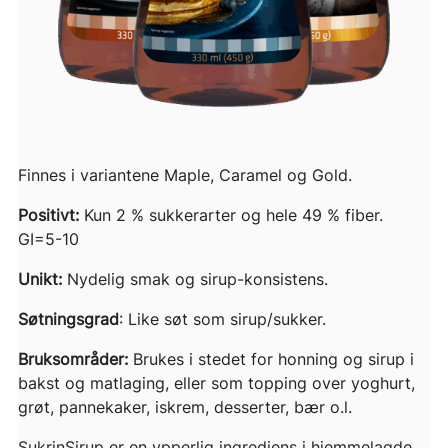
Finnes i variantene Maple, Caramel og Gold.
Positivt:
Kun 2 % sukkerarter og hele 49 % fiber.
GI=5-10
Unikt:
Nydelig smak og sirup-konsistens.
Søtningsgrad
: Like søt som sirup/sukker.
Bruksområder:
Brukes i stedet for honning og sirup i
bakst og matlaging, eller som topping over yoghurt,
grøt, pannekaker, iskrem, desserter, bær o.l.
SukrinSirup er en ypperlig ingrediens i hjemmelagde