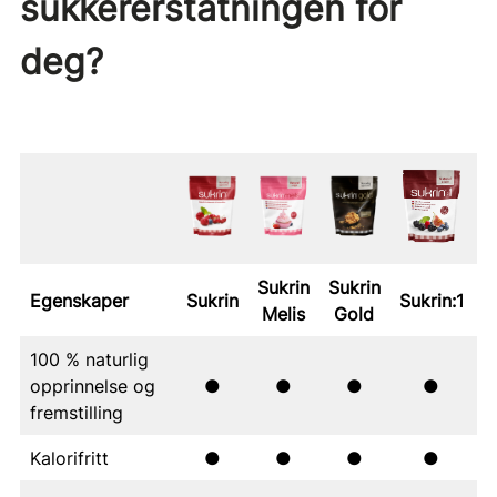
sukkererstatningen for
deg?
Sukrin
Sukrin
Egenskaper
Sukrin
Sukrin:1
S
Melis
Gold
100 % naturlig
opprinnelse og
●
●
●
●
fremstilling
Kalorifritt
●
●
●
●