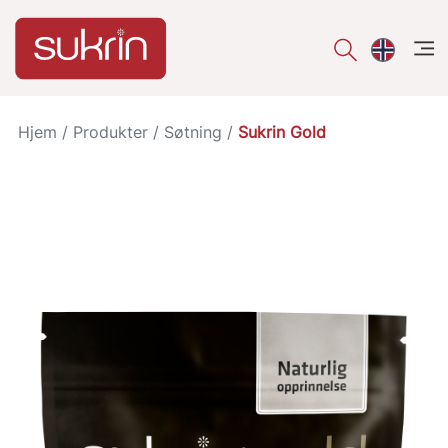
åpe
Hjem
/
Produkter
/
Søtning
/
Sukrin Gold