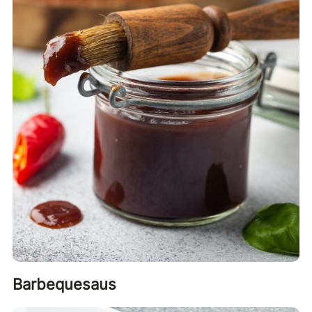
mange sykdomsmarkører i kroppen.
Vi forstår at presseoppslagene rundt denne studien virker
skremmende på mange, men dessverre gjenspeiler ikke disse
oppslagene sannheten. Konklusjonen i studien er at
forskerne
ikke
kan slå fast noen årsak-virkning-sammenheng
mellom erytritol og blodpropp, og de etterlyser mer forskning
på området.
Barbequesaus