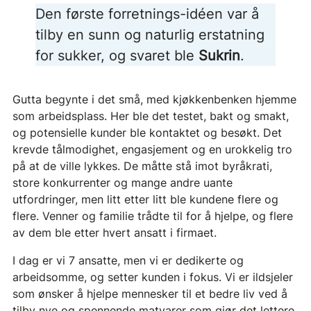
Den første forretnings-idéen var å
tilby en sunn og naturlig erstatning
for sukker, og svaret ble
Sukrin
.
Gutta begynte i det små, med kjøkkenbenken hjemme
som arbeidsplass. Her ble det testet, bakt og smakt,
og potensielle kunder ble kontaktet og besøkt. Det
krevde tålmodighet, engasjement og en urokkelig tro
på at de ville lykkes. De måtte stå imot byråkrati,
store konkurrenter og mange andre uante
utfordringer, men litt etter litt ble kundene flere og
flere. Venner og familie trådte til for å hjelpe, og flere
av dem ble etter hvert ansatt i firmaet.
I dag er vi 7 ansatte, men vi er dedikerte og
arbeidsomme, og setter kunden i fokus. Vi er ildsjeler
som ønsker å hjelpe mennesker til et bedre liv ved å
tilby nye og spennende matvarer som gjør det lettere