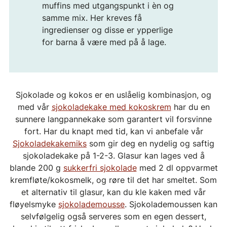
muffins med utgangspunkt i èn og
samme mix. Her kreves få
ingredienser og disse er ypperlige
for barna å være med på å lage.
Sjokolade og kokos er en uslåelig kombinasjon, og
med vår
sjokoladekake med kokoskrem
har du en
sunnere langpannekake som garantert vil forsvinne
fort. Har du knapt med tid, kan vi anbefale vår
Sjokoladekakemiks
som gir deg en nydelig og saftig
sjokoladekake på 1-2-3. Glasur kan lages ved å
blande 200 g
sukkerfri sjokolade
med 2 dl oppvarmet
kremfløte/kokosmelk, og røre til det har smeltet. Som
et alternativ til glasur, kan du kle kaken med vår
fløyelsmyke
sjokolademousse
. Sjokolademoussen kan
selvfølgelig også serveres som en egen dessert,