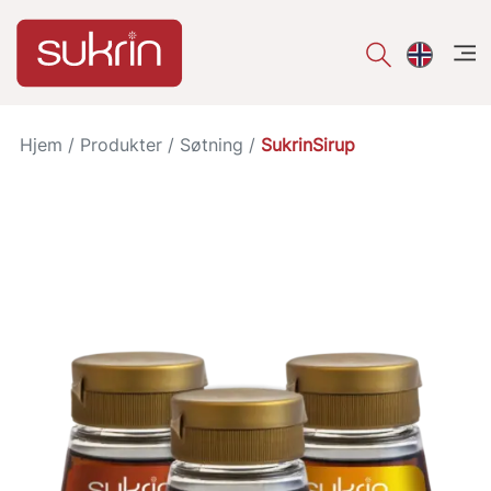
åpe
Hjem
/
Produkter
/
Søtning
/
SukrinSirup