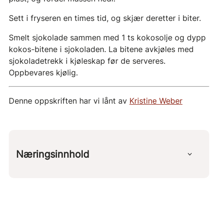
Sett i fryseren en times tid, og skjær deretter i biter.
Smelt sjokolade sammen med 1 ts kokosolje og dypp
kokos-bitene i sjokoladen. La bitene avkjøles med
sjokoladetrekk i kjøleskap før de serveres.
Oppbevares kjølig.
Denne oppskriften har vi lånt av
Kristine Weber
Næringsinnhold
Per 100 g
kcal
454 g
protein
4 g