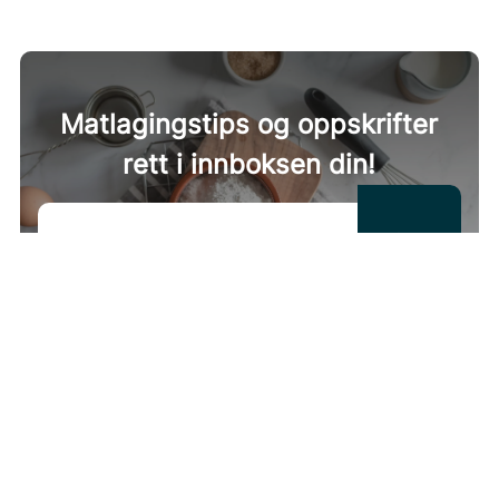
karbohydrater
5 g
fett
43 g
fiber
15 g
Matlagingstips og oppskrifter
rett i innboksen din!
Ved å bli med i vårt nyhetsbrev godtar du vår
Vilkår og betingelser