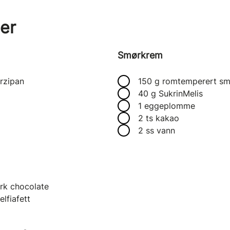
er
Smørkrem
rzipan
150 g romtemperert sm
40 g SukrinMelis
1 eggeplomme
2 ts kakao
2 ss vann
rk chocolate
elfiafett