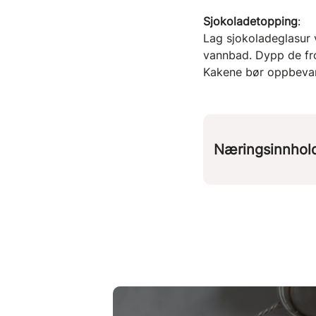
Sjokoladetopping
:
Lag sjokoladeglasur 
vannbad. Dypp de fros
Kakene bør oppbevare
Næringsinnhol
Per 
kcal
3
protein
karbohydrater
fett
fiber