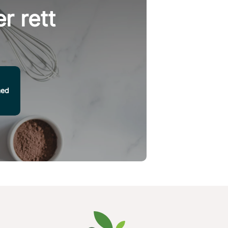
r rett