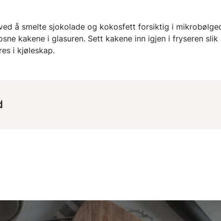
ved å smelte sjokolade og kokosfett forsiktig i mikrobølgeo
ne kakene i glasuren. Sett kakene inn igjen i fryseren slik 
s i kjøleskap.
d
100 g
96 g
6 g
4 g
36 g
14 g