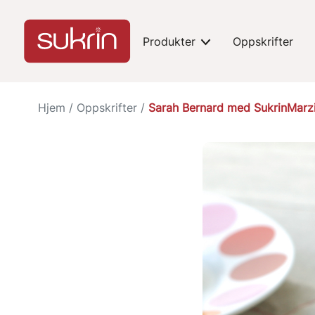
Produkter
Oppskrifter
expand-toggle
Hjem
/
Oppskrifter
/
Sarah Bernard med SukrinMarz