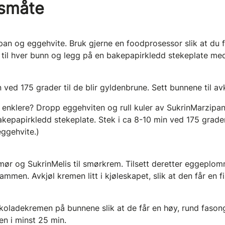
småte
n og eggehvite. Bruk gjerne en foodprosessor slik at du f
n til hver bunn og legg på en bakepapirkledd stekeplate m
n ved 175 grader til de blir gyldenbrune. Sett bunnene til avk
a enklere? Dropp eggehviten og rull kuler av SukrinMarzipa
akepapirkledd stekeplate. Stek i ca 8-10 min ved 175 grader
ggehvite.)
ør og SukrinMelis til smørkrem. Tilsett deretter eggeplo
mmen. Avkjøl kremen litt i kjøleskapet, slik at den får en 
okoladekremen på bunnene slik at de får en høy, rund fason
ren i minst 25 min.