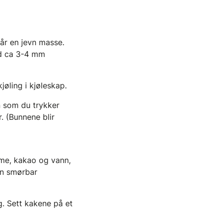
år en jevn masse.
ed ca 3-4 mm
jøling i kjøleskap.
n som du trykker
. (Bunnene blir
mme, kakao og vann,
fin smørbar
g. Sett kakene på et