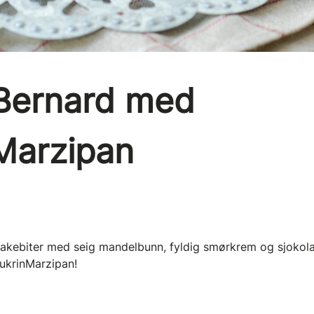
Bernard med
Marzipan
kakebiter med seig mandelbunn, fyldig smørkrem og sjokol
ukrinMarzipan!