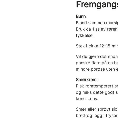
Fremgang
Bunn
:
Bland sammen marsipa
Bruk ca 1 ss av røre
tykkelse.
Stek i cirka 12-15 mi
Vil du gjøre det end
ganske flate på en b
mindre porøse uten e
Smørkrem
:
Pisk romtemperert sm
og miks dette godt sa
konsistens.
Smør eller sprøyt sj
brett og legg i fryse