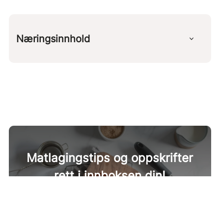
Næringsinnhold
Per 100 g
kcal
149 g
protein
9 g
karbohydrater
14 g
fett
6 g
fiber
3 g
Matlagingstips og oppskrifter
rett i innboksen din!