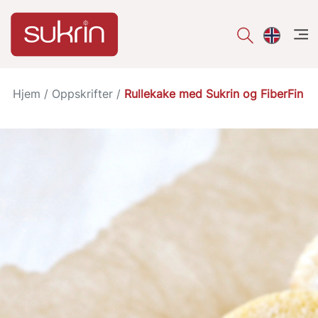
åpe
Hjem
/
Oppskrifter
/
Rullekake med Sukrin og FiberFin