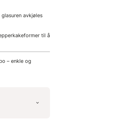
a glasuren avkjøles
pepperkakeformer til å
rbo – enkle og