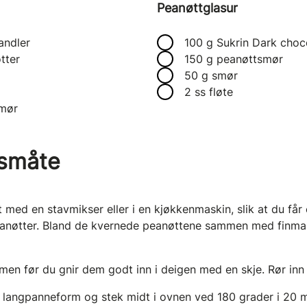
Peanøttglasur
andler
100 g Sukrin Dark choc
tter
150 g peanøttsmør
50 g smør
2 ss fløte
smør
småte
 med en stavmikser eller i en kjøkkenmaskin, slik at du får
eanøtter. Bland de kvernede peanøttene sammen med finma
en før du gnir dem godt inn i deigen med en skje. Rør inn s
en langpanneform og stek midt i ovnen ved 180 grader i 20 m