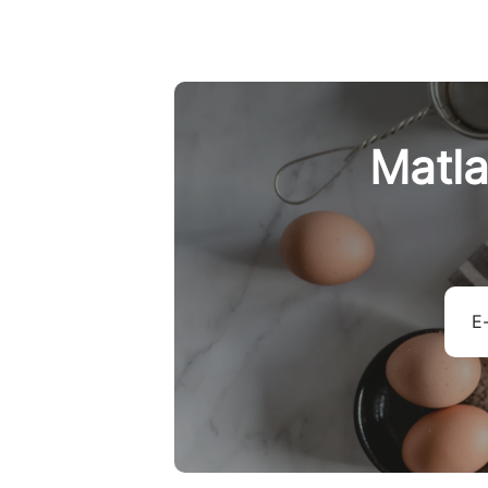
karbohydrater
fett
fiber
Matla