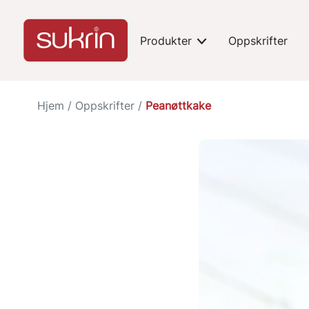
Produkter
Oppskrifter
expand-toggle
Hjem
/
Oppskrifter
/
Peanøttkake