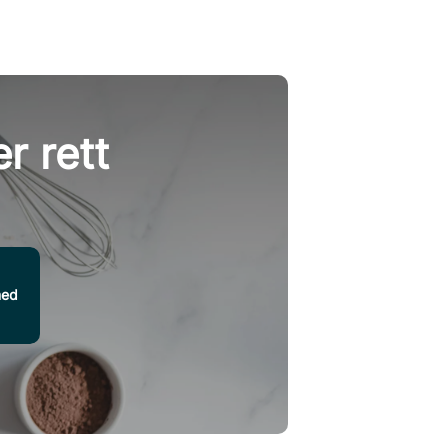
r rett