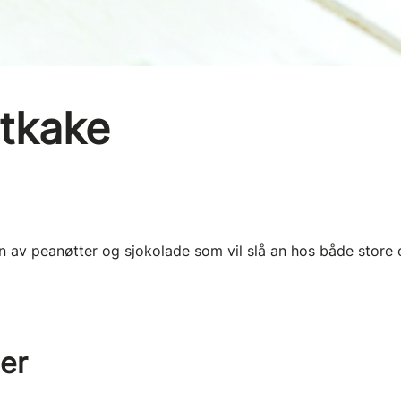
tkake
n av peanøtter og sjokolade som vil slå an hos både store
er