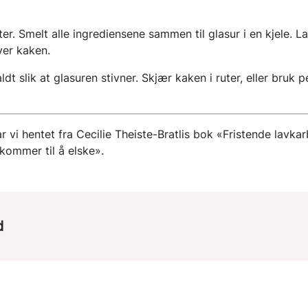
ter. Smelt alle ingrediensene sammen til glasur i en kjele. L
ver kaken.
dt slik at glasuren stivner. Skjær kaken i ruter, eller bruk 
 vi hentet fra Cecilie Theiste-Bratlis bok «Fristende lavka
kommer til å elske».
d
100 g
28 g
15 g