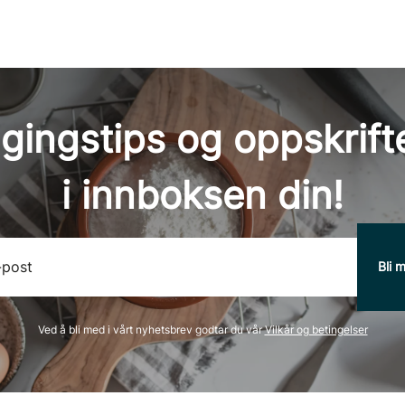
7 g
47 g
7 g
gingstips og oppskrifte
i innboksen din!
Ved å bli med i vårt nyhetsbrev godtar du vår
Vilkår og betingelser