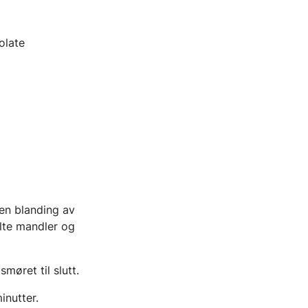
olate
 en blanding av
lte mandler og
møret til slutt.
inutter.