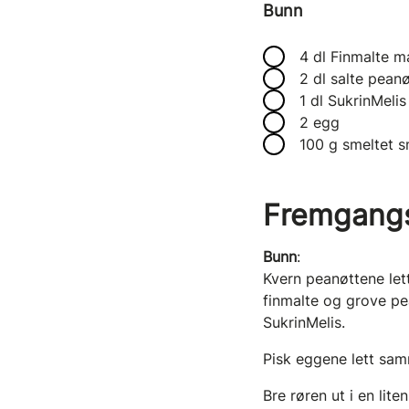
Bunn
4 dl Finmalte m
2 dl salte peanø
1 dl SukrinMelis
2 egg
100 g smeltet 
Fremgang
Bunn
:
Kvern peanøttene lett
finmalte og grove p
SukrinMelis.
Pisk eggene lett samm
Bre røren ut i en lit