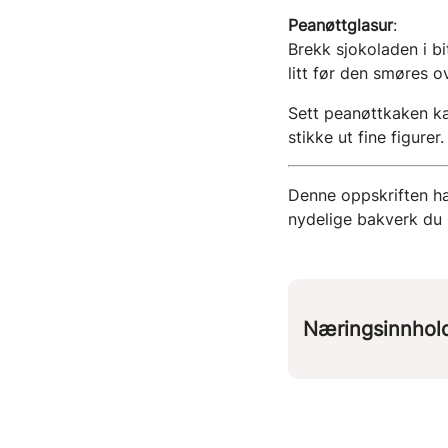
Peanøttglasur
:
Brekk sjokoladen i bi
litt før den smøres o
Sett peanøttkaken kal
stikke ut fine figurer.
Denne oppskriften har
nydelige bakverk du 
Næringsinnhol
Per 
kcal
5
protein