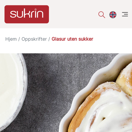
åpe
Hjem
/
Oppskrifter
/
Glasur uten sukker