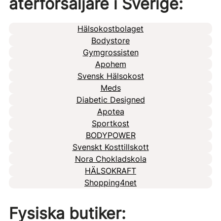
återförsäljare i Sverige:
Hälsokostbolaget
Bodystore
Gymgrossisten
Apohem
Svensk Hälsokost
Meds
Diabetic Designed
Apotea
Sportkost
BODYPOWER
Svenskt Kosttillskott
Nora Chokladskola
HÄLSOKRAFT
Shopping4net
Fysiska butiker: